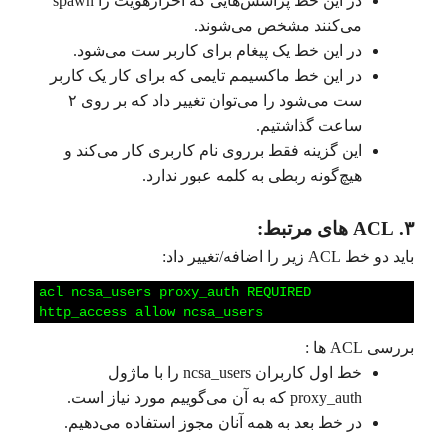
در این خط پراسس‌هایی که احرازهویت را spawn
می‌کنند مشخص می‌شوند.
در این خط یک پیغام برای کاربر ست می‌شود.
در این خط ماکسیمم تایمی که برای کار یک کاربر
ست می‌شود را می‌توان تغییر داد که بر روی ۲
ساعت گذاشتیم.
این گزینه فقط برروی نام کاربری کار می‌کند و
هیچ‌گونه ربطی به کلمه عبور ندارد.
۳. ACL های مرتبط:
باید دو خط ACL زیر را اضافه/تغییر داد:
1
acl
ncsa_users
proxy_auth
REQUIRED
2
http_access
allow
ncsa_users
بررسی ACL ها :
خط اول کاربران ncsa_users را با ماژول
proxy_auth که به آن می‌گوییم مورد نیاز است.
در خط بعد به همه آنان مجوز استفاده می‌دهیم.