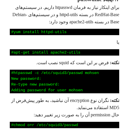
برای اینکار نیاز به فرمان htpasswd داریم. در سیستم‌های
RedHat-Base در بسته httpd-utils و در سیستم‌های Debian-
Base در بسته apache2-utils وجود دارد:
1
#yum
install
httpd-utils
یا
1
#apt-get
install
apache2-utils
نکته:
فرض بر این است که squid نصب است.
1
#htpasswd
-c
/etc/squid3/passwd
mohsen
2
New
password:
3
Re-type
new
password:
4
Adding
password
for
user
mohsen
نکته:
نگران نوع encryption آن نباشید، به طور پیش‌فرض از
MD5 استفاده می‌نماید.
حال permission آن را به صورت زیر تغییر دهید:
1
#chmod
o+r
/etc/squid3/passwd