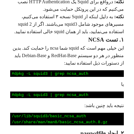
نکته:
در‌واقع برای Squid یک HTTP Authentication نصب
می‌کنیم که در این پروتکل حمایت می‌شود.
نکته:
به دلیل اینکه از Squid نسخه ۳ استفاده می‌کنیم،
مسیرهای موجود شامل squid3 می‌باشند. اگر از squid 2
استفاده می‌نمایید، باید از همان squid خالی استفاده نمایید.
۱. تست NCSA
این خیلی مهم است که squid شما ncsa را حمایت کند. بدین
منظور در هر دو سیستم RedHat-Base و Debian-Base باید
از دستورات ذیل استفاده نمایید:
1
#dpkg
-L
squid3
|
grep
ncsa_auth
یا
1
#dpkg
-L
squid3
|
grep
ncsa_auth
نتیجه باید چنین باشد:
1
/usr/lib/squid3/basic_ncsa_auth
2
/usr/share/man/man8/basic_ncsa_auth.8.gz
۲. ایجاد passwdfile