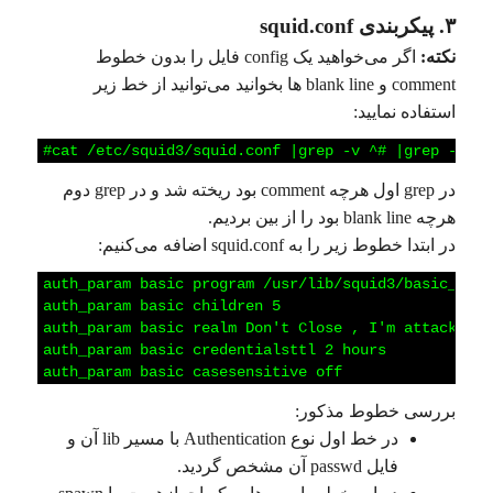
۳. پیکربندی squid.conf
نکته:
اگر می‌خواهید یک config فایل را بدون خطوط
comment و blank line ها بخوانید می‌توانید از خط زیر
استفاده نمایید:
1
#cat
/etc/squid3/squid.conf
|grep
-v
^#
|grep
-v
^$
در grep اول هرچه comment بود ریخته شد و در grep دوم
هرچه blank line بود را از بین بردیم.
در ابتدا خطوط زیر را به squid.conf اضافه می‌کنیم:
1
auth_param
basic
program
/usr/lib/squid3/basic_ncsa
2
auth_param
basic
children
5
3
auth_param
basic
realm
Don't
Close
,
I'm
attacker
4
auth_param
basic
credentialsttl
2
hours
5
auth_param
basic
casesensitive
off
بررسی خطوط مذکور:
در خط اول نوع Authentication با مسیر lib آن و
فایل passwd آن مشخص گردید.