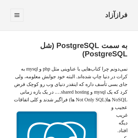
فرازآزاد
فهرست
و
ابزارک‌ها
به سمت PostgreSQL (شل
PostgreSQL)
نمی‌دونم چرا کتاب‌هایی با عناوینی مثل php و mysql به
کرات در دنیا چاپ شده‌اند. البته خود جوابش معلومه، ولی
جای بسی تأسف داره که اینقدر دنیای وب رو کوچک فرض
کرد که یک mysql و shared hosting…. در یک بازه زمانی
NoSQL ها(Not Only SQL ها) فراگیر
شدند و کلی اتفاقات
عجیب و
غریب
دیگه
افتاد.