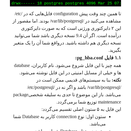
4
drwx------
18
postgres
postgres
4096
Mar
25
07:54
/
تا همین چند وقت پیش configuration فایل‌هایی که در /etc/
مشاهده می‌کنید در /var/lib/postgresql/ بودند. اما مقصور از
این ۲ دایرکتوری ورژنی است که به صورت دایرکتوری
درآمده است. اگر آن 9.4 نسخه دیگری باشد شما می‌توانید
نسخه دیگری هم داشته باشید. در‌واقع شما آن را یک متغیر
بگیرید.
۱.۱ فایل pg_hba.conf:
همه چیز با این فایل شروع می‌شود. نام کاربران،‌ database
‌ها و خیلی از مسایل امنیتی در این فایل نوشته می‌شود.
نکته:
بنا به سیستم‌های قدیمی ممکن است در
/var/lib/postgresql/ باشد و اگر نه در /etc/postgresql/
می‌باشد. باز این موضوع تا حدی به سلیقه شخصیpackage
maintenance توزیع شما برمی‌گردد.
این فایل به ۵ ستون اصلی تقسیم می‌گردد:
ستون اول: نوع connection کاربر به Database شما
می‌باشد.