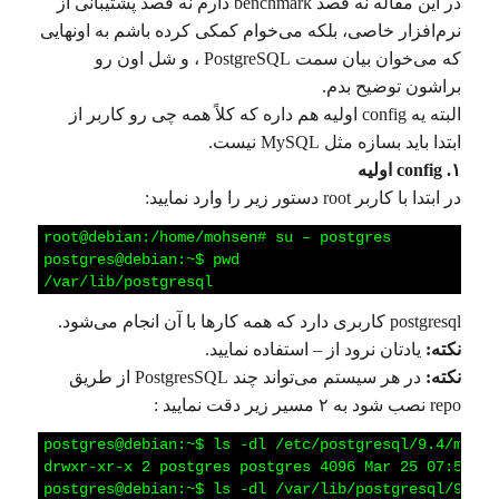
در این مقاله نه قصد benchmark دارم نه قصد پشتیبانی از
نرم‌افزار خاصی، بلکه می‌خوام کمکی کرده باشم به اونهایی
که می‌خوان بیان سمت PostgreSQL ، و شل اون رو
براشون توضیح بدم.
البته یه config اولیه هم داره که کلاً همه چی رو کاربر از
ابتدا باید بسازه مثل MySQL نیست.
۱. config اولیه
در ابتدا با کاربر root دستور زیر را وارد نمایید:
1
root@debian:/home/mohsen#
su
–
postgres
2
postgres@debian:~$
pwd
3
/var/lib/postgresql
postgresql کاربری دارد که همه کارها با آن انجام می‌شود.
نکته:
یادتان نرود از – استفاده نمایید.
نکته:
در هر سیستم می‌تواند چند PostgresSQL از طریق
repo نصب شود به ۲ مسیر زیر دقت نمایید :
1
postgres@debian:~$
ls
-dl
/etc/postgresql/9.4/main/
2
drwxr-xr-x
2
postgres
postgres
4096
Mar
25
07:55
/e
3
postgres@debian:~$
ls
-dl
/var/lib/postgresql/9.4/m