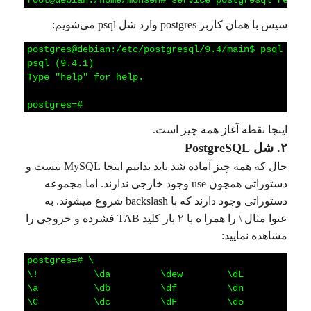
1
root@debian:/home/mohsen#
service
postgresql
reload
سپس با همان کاربر postgres وارد شل psql می‌شویم:
1
postgres@debian:/etc/postgresql/9.4/main$
psql
2
psql
(9.4.1)
3
Type
"help"
for
help.
4
5
postgres=#
اینجا نقطه آغاز همه چیز است.
۲. شل PostgreSQL
حال که همه چیز آماده شد باید بدانیم اینجا MySQL نیست و
دستوراتی همچون use وجود خارجی ندارند. اما مجموعه
دستوراتی وجود دارند که با backslash شروع میشوند. به
عنوا مثال \ را همرا ه با ۲ بار کلید TAB فشرده و خروجی را
مشاهده نمایید:
1
postgres=#
\
2
\!
\da
\dew
\dL
\du
3
\a
\db
\df
\dn
\dv
4
\C
\dc
\dF
\do
\dx