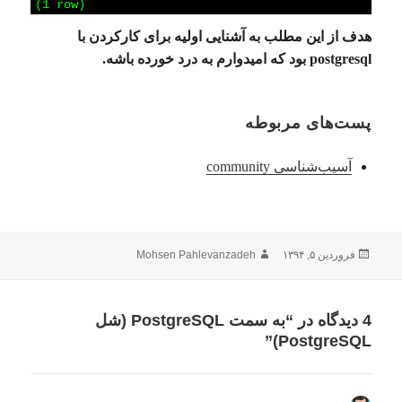
6
(1
row)
هدف از این مطلب به آشنایی اولیه برای کارکردن با
postgresql بود که امیدوارم به درد خورده باشه.
پست‌های مربوطه
آسیب‌شناسی community
ارسال
نویسنده
فروردین ۵, ۱۳۹۴
Mohsen Pahlevanzadeh
شده
در
4 دیدگاه در “به سمت PostgreSQL (شل
PostgreSQL)”