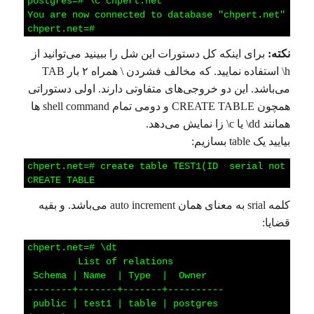
1
postgres=#
\c
chpert.net
2
You
are
now
connected
to
database
"chpert.net"
as
u
3
chpert.net=#
نکته:
برای اینکه کل دستورات این شل را ببینید می‌توانید از
h\ استفاده نمایید. که مخالف فشردن \ همراه ۲ بار TAB
می‌باشد. این دو خروجی‌های متفاوتی دارند. اولی دستوراتی
همچون CREATE TABLE و دومی تمام shell command ها
همانند dd\ یا c\ زا نمایش می‌دهد.
بیایید یک table بسازیم:
1
chpert.net=#
create
table
TEST1(ID
serial
not
null
2
CREATE
TABLE
کلمه srial به معنای همان auto increment می‌باشد. و بقیه
قضایا:
1
chpert.net=#
\dt
2
List
of
relations
3
Schema
|
Name
|
Type
|
Owner
4
--------+-------+-------+----------
5
public
|
test1
|
table
|
postgres